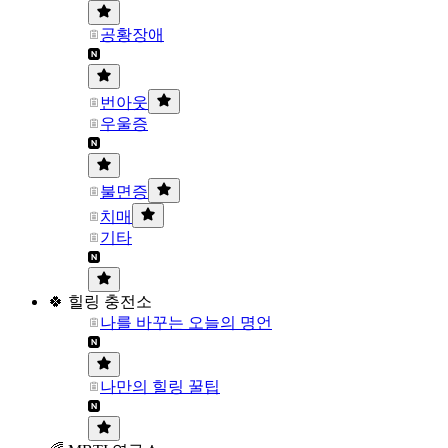
공황장애
번아웃
우울증
불면증
치매
기타
🍀 힐링 충전소
나를 바꾸는 오늘의 명언
나만의 힐링 꿀팁