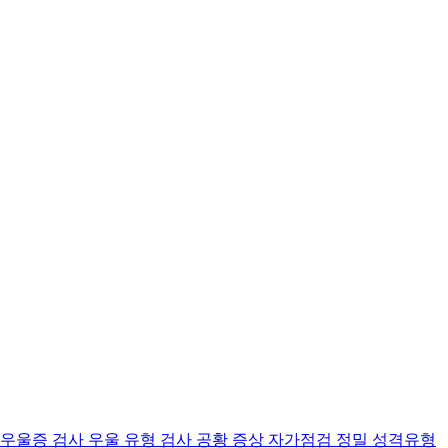
 우울증 검사
우울 유형 검사
공황 증상 자가점검
정밀 성격유형