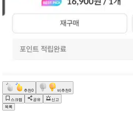
추천
0
비추천
0
스크랩
공유
신고
목록