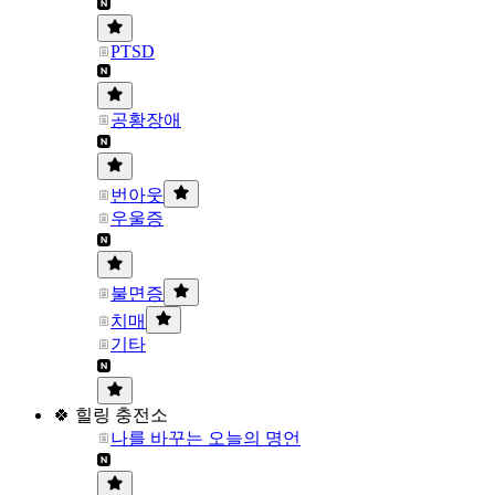
PTSD
공황장애
번아웃
우울증
불면증
치매
기타
🍀 힐링 충전소
나를 바꾸는 오늘의 명언