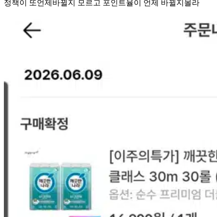
정책이 또언제바뀔지 모르고 포인트율이 언제 바뀔지몰라