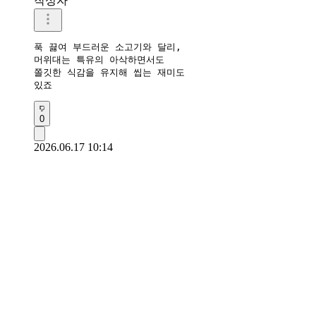
작성자
푹 끓여 부드러운 소고기와 달리, 

머위대는 특유의 아삭하면서도 

쫄깃한 식감을 유지해 씹는 재미도

있죠
0
2026.06.17 10:14