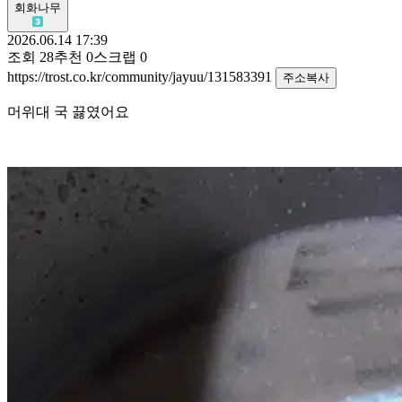
회화나무
2026.06.14 17:39
조회
28
추천
0
스크랩
0
https://trost.co.kr/community/jayuu/131583391
주소복사
머위대 국 끓였어요