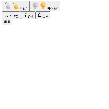
추천
0
비추천
0
스크랩
공유
신고
목록