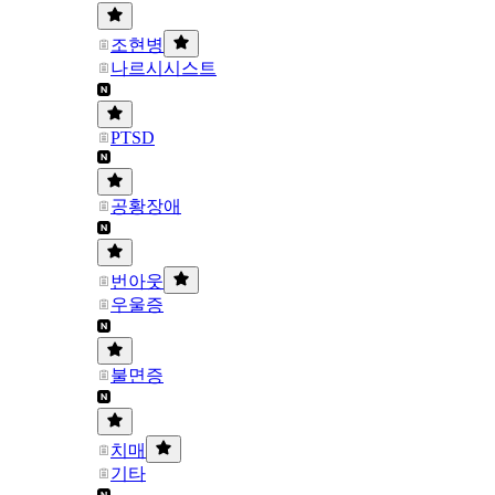
조현병
나르시시스트
PTSD
공황장애
번아웃
우울증
불면증
치매
기타