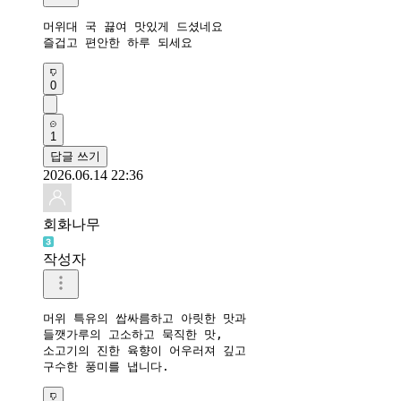
머위대 국 끓여 맛있게 드셨네요 

즐겁고 편안한 하루 되세요 
0
1
답글 쓰기
2026.06.14 22:36
회화나무
작성자
머위 특유의 쌉싸름하고 아릿한 맛과 

들깻가루의 고소하고 묵직한 맛, 

소고기의 진한 육향이 어우러져 깊고 

구수한 풍미를 냅니다.