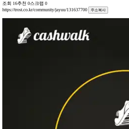
조회
16
추천
0
스크랩
0
https://trost.co.kr/community/jayuu/131637700
주소복사