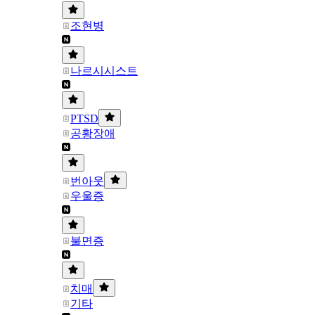
조현병
나르시시스트
PTSD
공황장애
번아웃
우울증
불면증
치매
기타