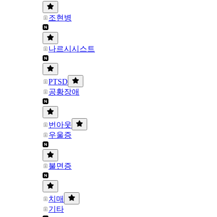
조현병
나르시시스트
PTSD
공황장애
번아웃
우울증
불면증
치매
기타