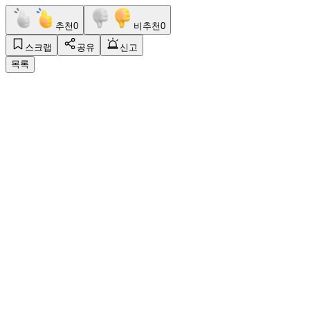
추천
0
비추천
0
스크랩
공유
신고
목록