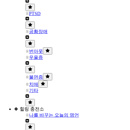
PTSD
공황장애
번아웃
우울증
불면증
치매
기타
🍀 힐링 충전소
나를 바꾸는 오늘의 명언