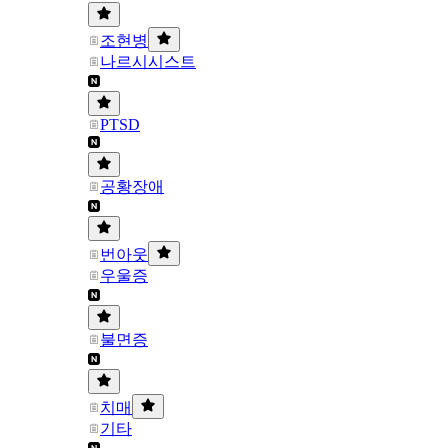
조현병
나르시시스트
PTSD
공황장애
번아웃
우울증
불면증
치매
기타