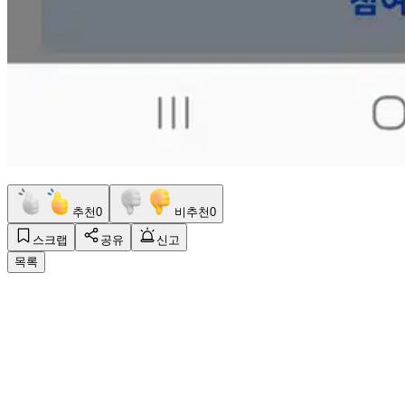
추천
0
비추천
0
스크랩
공유
신고
목록