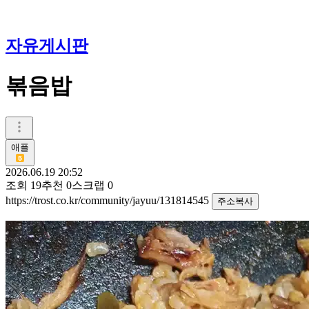
자유게시판
볶음밥
애플
2026.06.19 20:52
조회
19
추천
0
스크랩
0
https://trost.co.kr/community/jayuu/131814545
주소복사