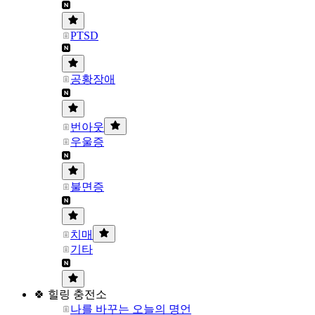
PTSD
공황장애
번아웃
우울증
불면증
치매
기타
🍀 힐링 충전소
나를 바꾸는 오늘의 명언