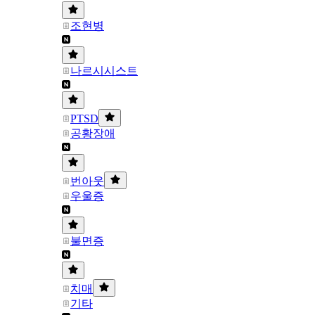
조현병
나르시시스트
PTSD
공황장애
번아웃
우울증
불면증
치매
기타