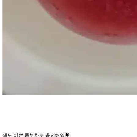
색도 이쁜 콤부차로 충전해영💗