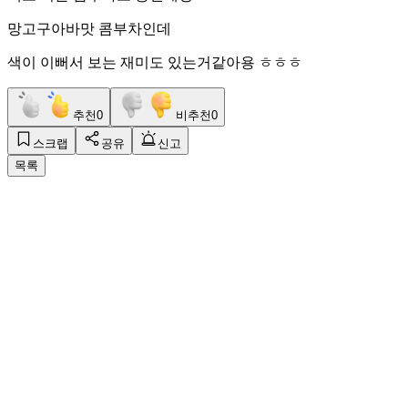
망고구아바맛 콤부차인데
색이 이뻐서 보는 재미도 있는거같아용 ㅎㅎㅎ
추천
0
비추천
0
스크랩
공유
신고
목록