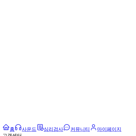
홈
사운드
심리검사
커뮤니티
마이페이지
고객센터