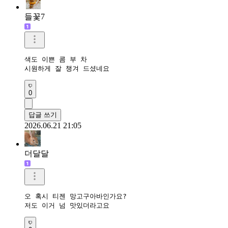
들꽃7
색도 이쁜 콤 부 차

시원하게 잘 챙겨 드셨네요
0
답글 쓰기
2026.06.21 21:05
더달달
오 혹시 티젠 망고구아바인가요?

저도 이거 넘 맛있더라고요 