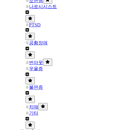
조현병
나르시시스트
PTSD
공황장애
번아웃
우울증
불면증
치매
기타