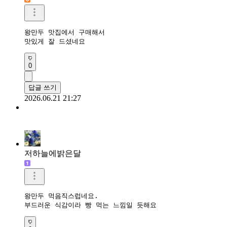
왕만두 맛집에서 구매해서

맛있게 잘 드셨네요
0
답글 쓰기
2026.06.21 21:27
저하늘에밝은달
왕만두 먹음직스럽네요.

부드러운 식감이라 빵 먹는 느낌일 듯해요 