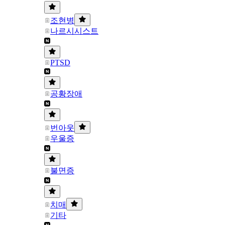
조현병
나르시시스트
PTSD
공황장애
번아웃
우울증
불면증
치매
기타