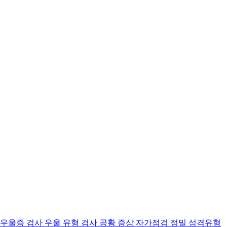
 우울증 검사
우울 유형 검사
공황 증상 자가점검
정밀 성격유형