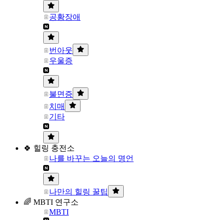
공황장애
번아웃
우울증
불면증
치매
기타
🍀 힐링 충전소
나를 바꾸는 오늘의 명언
나만의 힐링 꿀팁
🌈 MBTI 연구소
MBTI