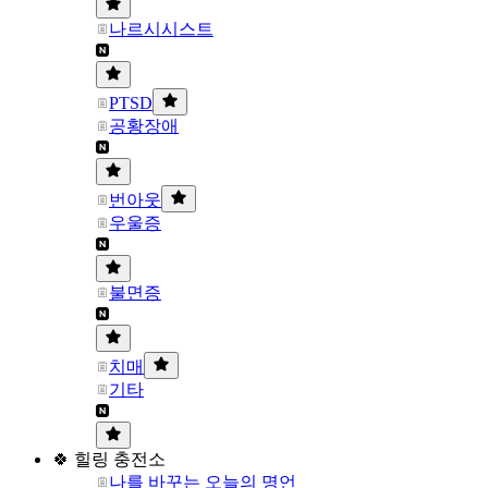
나르시시스트
PTSD
공황장애
번아웃
우울증
불면증
치매
기타
🍀 힐링 충전소
나를 바꾸는 오늘의 명언