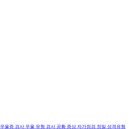
 우울증 검사
우울 유형 검사
공황 증상 자가점검
정밀 성격유형