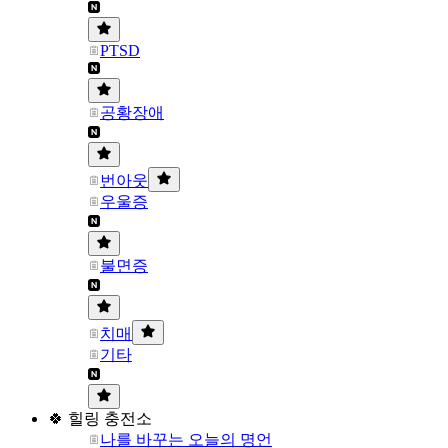
PTSD
공황장애
번아웃
우울증
불면증
치매
기타
🍀 힐링 충전소
나를 바꾸는 오늘의 명언