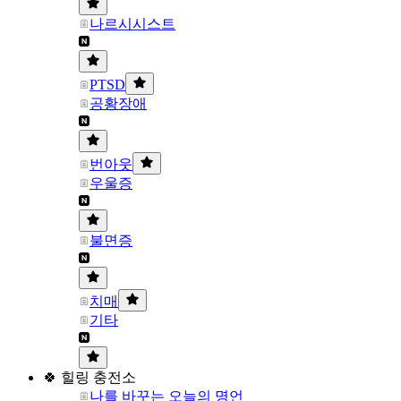
나르시시스트
PTSD
공황장애
번아웃
우울증
불면증
치매
기타
🍀 힐링 충전소
나를 바꾸는 오늘의 명언