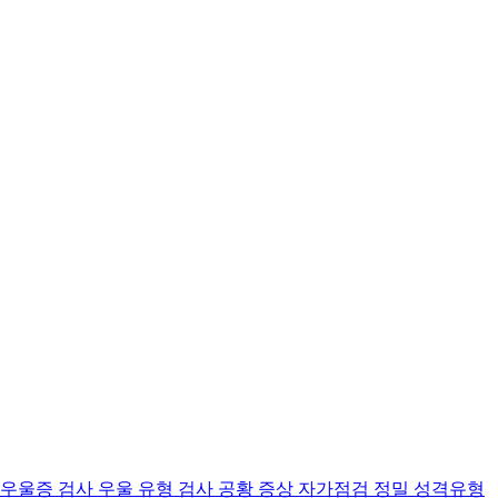
 우울증 검사
우울 유형 검사
공황 증상 자가점검
정밀 성격유형