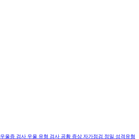
 우울증 검사
우울 유형 검사
공황 증상 자가점검
정밀 성격유형