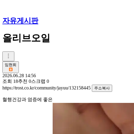
자유게시판
올리브오일
임현희
2026.06.28 14:56
조회
18
추천
0
스크랩
0
https://trost.co.kr/community/jayuu/132158445
주소복사
혈행건강과 염증에 좋은