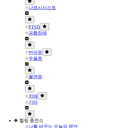
나르시시스트
PTSD
공황장애
번아웃
우울증
불면증
치매
기타
🍀 힐링 충전소
나를 바꾸는 오늘의 명언