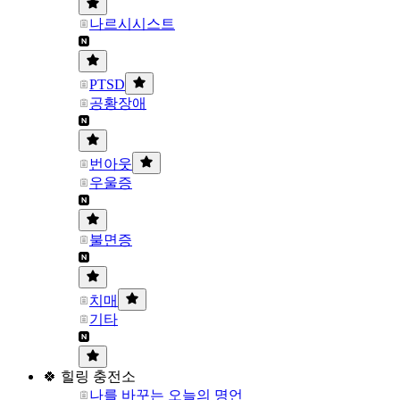
나르시시스트
PTSD
공황장애
번아웃
우울증
불면증
치매
기타
🍀 힐링 충전소
나를 바꾸는 오늘의 명언