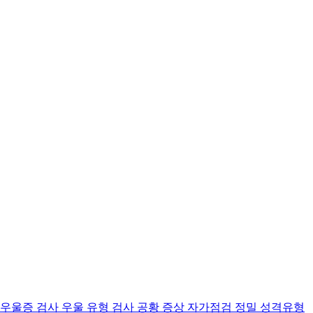
 우울증 검사
우울 유형 검사
공황 증상 자가점검
정밀 성격유형