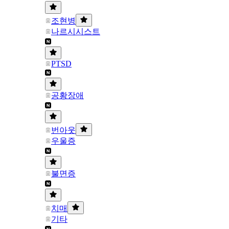
조현병
나르시시스트
PTSD
공황장애
번아웃
우울증
불면증
치매
기타