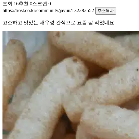
조회
16
추천
0
스크랩
0
https://trost.co.kr/community/jayuu/132282552
주소복사
고소하고 맛있는 새우깡 간식으로 요즘 잘 먹었네요