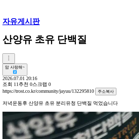
자유게시판
산양유 초유 단백질
맘 사랑해~
2026.07.01 20:16
조회
11
추천
0
스크랩
0
https://trost.co.kr/community/jayuu/132295810
주소복사
저녁운동후 산양유 초유 분리유청 단백질 먹었습니다