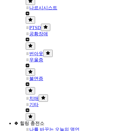
나르시시스트
PTSD
공황장애
번아웃
우울증
불면증
치매
기타
🍀 힐링 충전소
나를 바꾸는 오늘의 명언