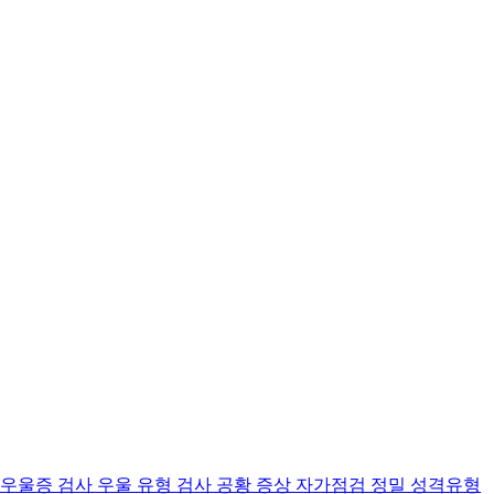
 우울증 검사
우울 유형 검사
공황 증상 자가점검
정밀 성격유형