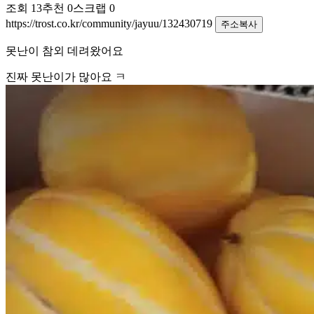
조회
13
추천
0
스크랩
0
https://trost.co.kr/community/jayuu/132430719
주소복사
못난이 참외 데려왔어요
진짜 못난이가 많아요 ㅋ