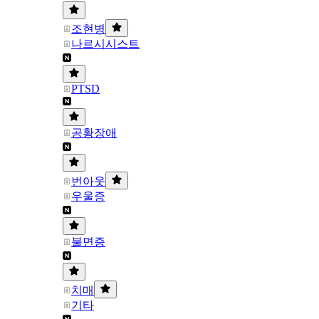
조현병
나르시시스트
PTSD
공황장애
번아웃
우울증
불면증
치매
기타