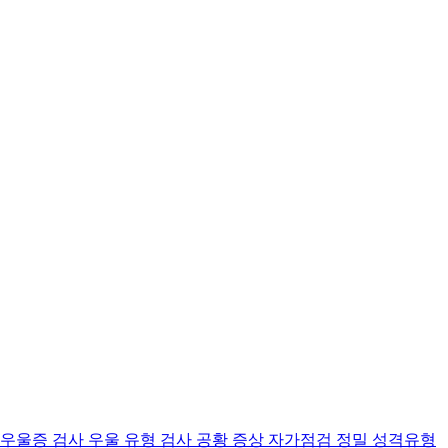
 우울증 검사
우울 유형 검사
공황 증상 자가점검
정밀 성격유형