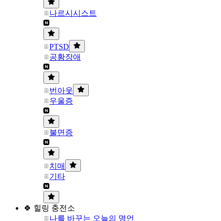
나르시시스트
PTSD
공황장애
번아웃
우울증
불면증
치매
기타
🍀 힐링 충전소
나를 바꾸는 오늘의 명언