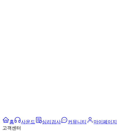
홈
사운드
심리검사
커뮤니티
마이페이지
고객센터