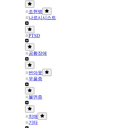
조현병
나르시시스트
PTSD
공황장애
번아웃
우울증
불면증
치매
기타