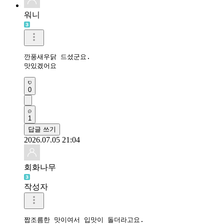
워니
깐풍새우닭 드셨군요. 

맛있겠어요
0
1
답글 쓰기
2026.07.05 21:04
회화나무
작성자
짭조름한 맛이여서 입맛이 돌더라고요.
