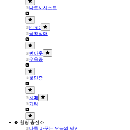
나르시시스트
PTSD
공황장애
번아웃
우울증
불면증
치매
기타
🍀 힐링 충전소
나를 바꾸는 오늘의 명언