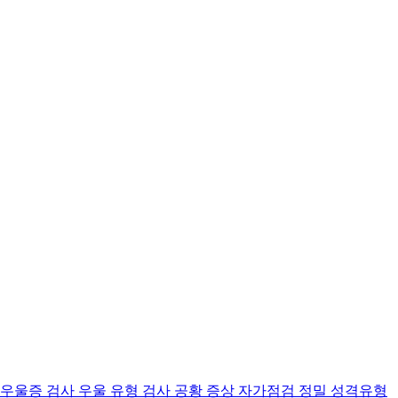
 우울증 검사
우울 유형 검사
공황 증상 자가점검
정밀 성격유형