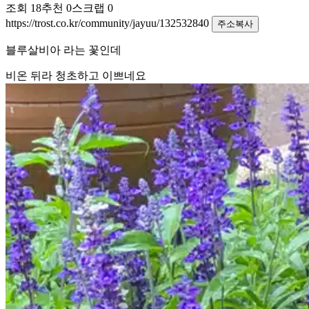
조회
18
추천
0
스크랩
0
https://trost.co.kr/community/jayuu/132532840
주소복사
블루살비아 라는 꽃인데
비온 뒤라 청초하고 이쁘네요