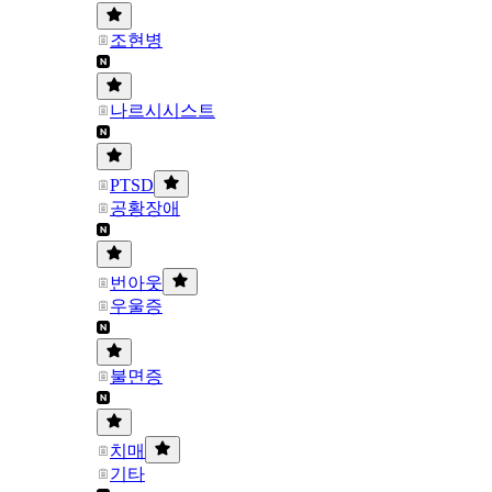
조현병
나르시시스트
PTSD
공황장애
번아웃
우울증
불면증
치매
기타