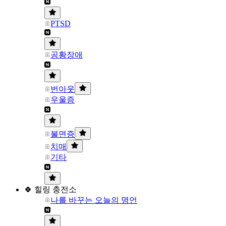
PTSD
공황장애
번아웃
우울증
불면증
치매
기타
🍀 힐링 충전소
나를 바꾸는 오늘의 명언