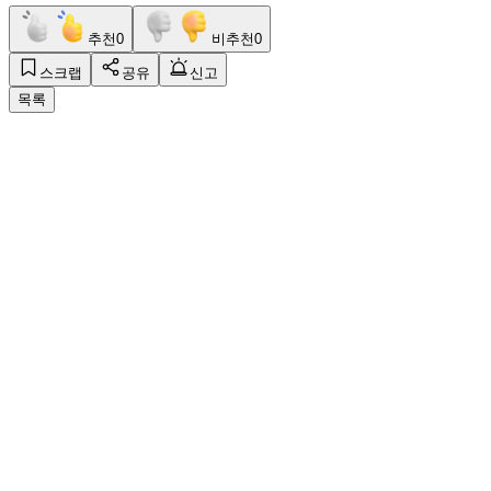
추천
0
비추천
0
스크랩
공유
신고
목록