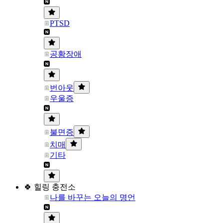
PTSD
공황장애
번아웃
우울증
불면증
치매
기타
🍀 힐링 충전소
나를 바꾸는 오늘의 명언