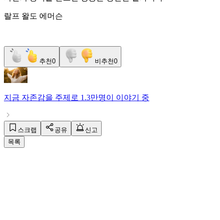
랄프 왈도 에머슨
추천
0
비추천
0
지금
자존감
을 주제로
1.3만명
이 이야기 중
스크랩
공유
신고
목록