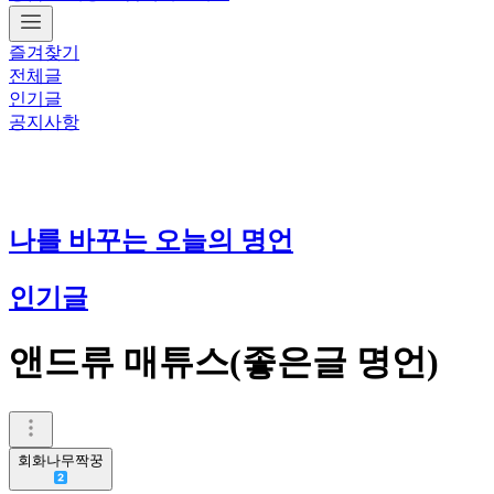
즐겨찾기
전체글
인기글
공지사항
나를 바꾸는 오늘의 명언
인기글
앤드류 매튜스(좋은글 명언)
회화나무짝꿍