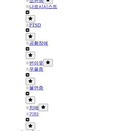
조현병
나르시시스트
PTSD
공황장애
번아웃
우울증
불면증
치매
기타