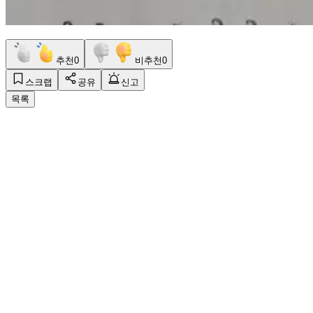
추천
0
비추천
0
스크랩
공유
신고
목록