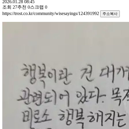
2026.01.28 08:45
조회
27
추천
0
스크랩
0
https://trost.co.kr/community/wisesayings/124391992
주소복사