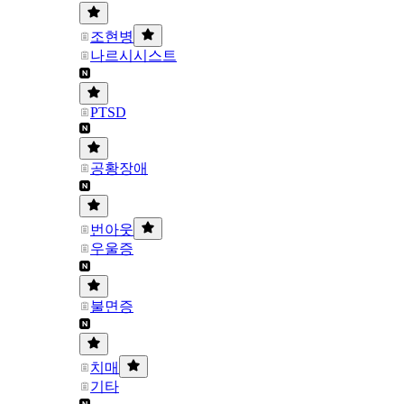
조현병
나르시시스트
PTSD
공황장애
번아웃
우울증
불면증
치매
기타