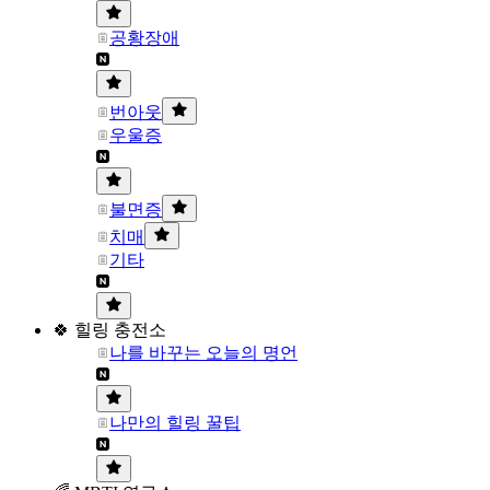
공황장애
번아웃
우울증
불면증
치매
기타
🍀 힐링 충전소
나를 바꾸는 오늘의 명언
나만의 힐링 꿀팁