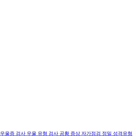
 우울증 검사
우울 유형 검사
공황 증상 자가점검
정밀 성격유형