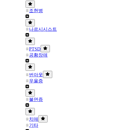
조현병
나르시시스트
PTSD
공황장애
번아웃
우울증
불면증
치매
기타