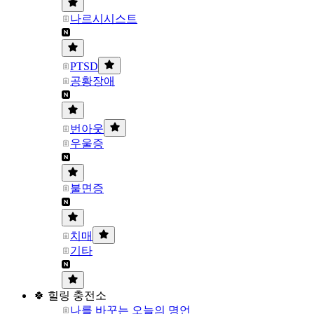
나르시시스트
PTSD
공황장애
번아웃
우울증
불면증
치매
기타
🍀 힐링 충전소
나를 바꾸는 오늘의 명언