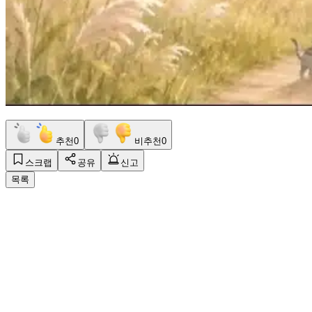
추천
0
비추천
0
스크랩
공유
신고
목록