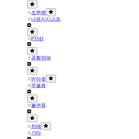
조현병
나르시시스트
PTSD
공황장애
번아웃
우울증
불면증
치매
기타