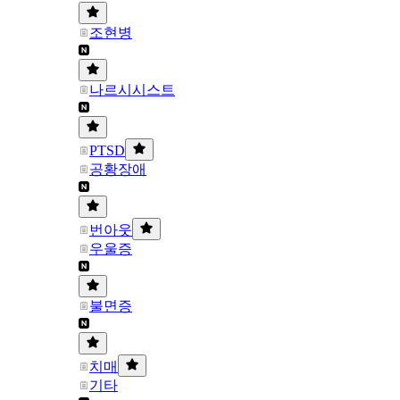
조현병
나르시시스트
PTSD
공황장애
번아웃
우울증
불면증
치매
기타