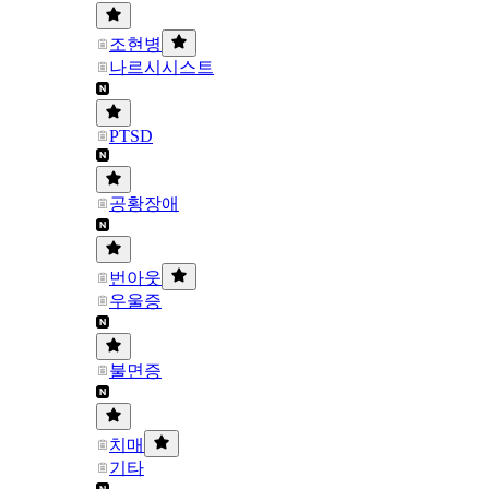
조현병
나르시시스트
PTSD
공황장애
번아웃
우울증
불면증
치매
기타