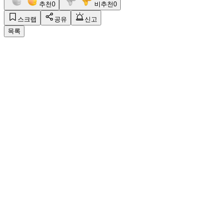
추천
0
비추천
0
스크랩
공유
신고
목록