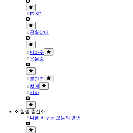
PTSD
공황장애
번아웃
우울증
불면증
치매
기타
🍀 힐링 충전소
나를 바꾸는 오늘의 명언