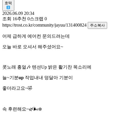
호떡
2026.06.09 20:34
조회
16
추천
0
스크랩
0
https://trost.co.kr/community/jayuu/131400824
주소복사
어제 급하게 에어컨 문의드려는데
오늘 바로 오셔서 해주셨어요~
콧노래 흥얼🎶 텐션Up 밝은 활기찬 목소리에
늘~기분
up
작업내내 덩달아 기분이
좋더라고요~🤣
속 후련해요~🌿🌬❄️