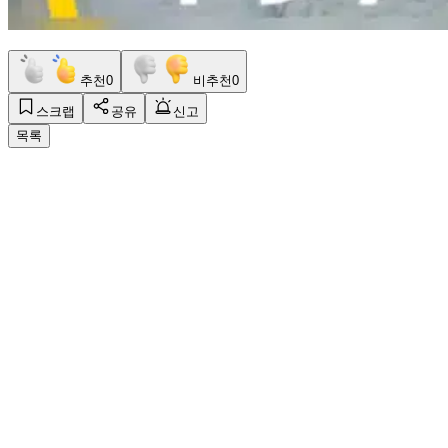
추천
0
비추천
0
스크랩
공유
신고
목록