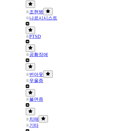
조현병
나르시시스트
PTSD
공황장애
번아웃
우울증
불면증
치매
기타