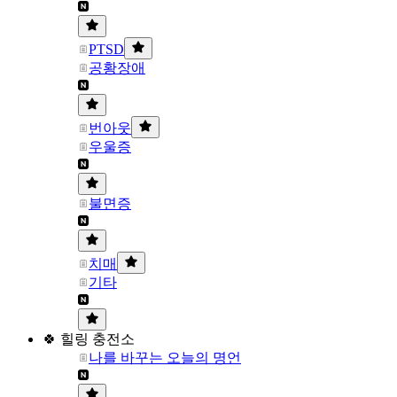
PTSD
공황장애
번아웃
우울증
불면증
치매
기타
🍀 힐링 충전소
나를 바꾸는 오늘의 명언