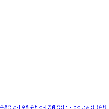
 우울증 검사
우울 유형 검사
공황 증상 자가점검
정밀 성격유형