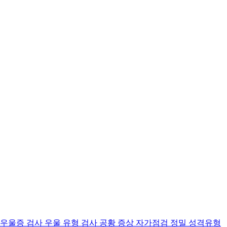
 우울증 검사
우울 유형 검사
공황 증상 자가점검
정밀 성격유형