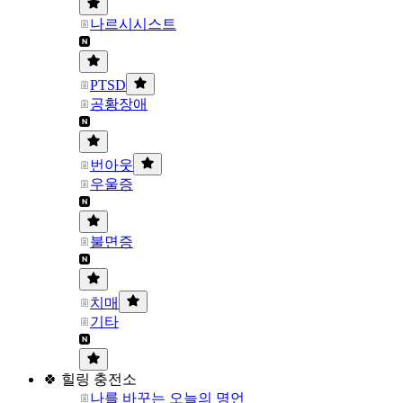
나르시시스트
PTSD
공황장애
번아웃
우울증
불면증
치매
기타
🍀 힐링 충전소
나를 바꾸는 오늘의 명언