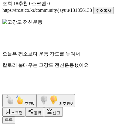
조회
18
추천
0
스크랩
0
https://trost.co.kr/community/jayuu/131856133
주소복사
오늘은 평소보다 운동 강도를 높여서
칼로리 불태우는 고강도 전신운동했어요
추천
0
비추천
0
스크랩
공유
신고
목록