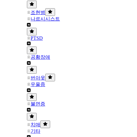
조현병
나르시시스트
PTSD
공황장애
번아웃
우울증
불면증
치매
기타