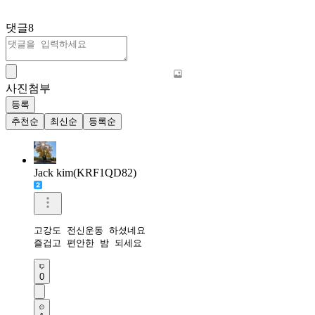
댓글
8
사진첨부
등록
추천순
최신순
등록순
Jack kim(KRF1QD82)
고강도 전신운동 하셨네요

즐겁고 편안한 밤 되세요 
0