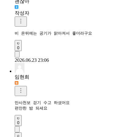
괜찮아
작성자
비 온뒤에는 공기가 맑아져서 좋더라구요 
0
2026.06.23 23:06
임현희
만사천보 걷기 수고 하셨어요

편안한 밤 되세요
0