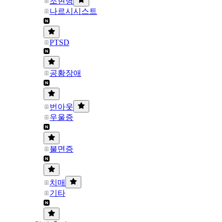
조현병
나르시시스트
PTSD
공황장애
번아웃
우울증
불면증
치매
기타