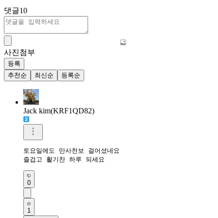
댓글
10
사진첨부
등록
추천순
최신순
등록순
Jack kim(KRF1QD82)
토요일에도 만사천보 걸어셨네요 

즐겁고 활기찬 하루 되세요 
0
1