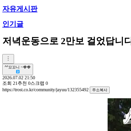
자유게시판
인기글
저녁운동으로 2만보 걸었답니
^^꼬꼬니 ~🍓🍓
2026.07.02 21:50
조회
21
추천
0
스크랩
0
https://trost.co.kr/community/jayuu/132355492
주소복사