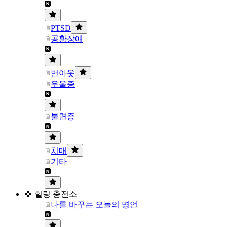
PTSD
공황장애
번아웃
우울증
불면증
치매
기타
🍀 힐링 충전소
나를 바꾸는 오늘의 명언