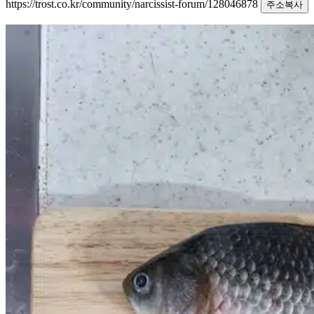
https://trost.co.kr/community/narcissist-forum/128046878
주소복사