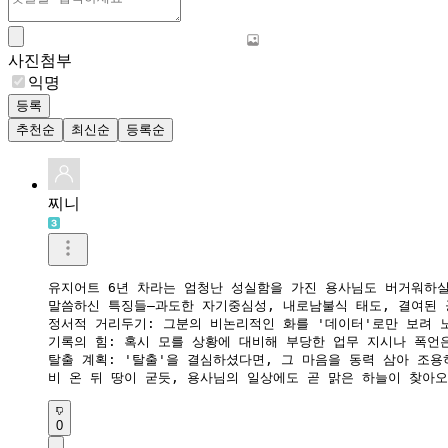
사진첨부
익명
등록
추천순
최신순
등록순
찌니
유지어트 6년 차라는 엄청난 성실함을 가진 용사님도 버거워하실 
​말씀하신 특징들—과도한 자기중심성, 내로남불식 태도, 결여된
​정서적 거리두기: 그분의 비논리적인 화를 '데이터'로만 보려 
​기록의 힘: 혹시 모를 상황에 대비해 부당한 업무 지시나 폭언
​탈출 계획: '탈출'을 결심하셨다면, 그 마음을 동력 삼아 조용
​비 온 뒤 땅이 굳듯, 용사님의 일상에도 곧 맑은 하늘이 찾아
0