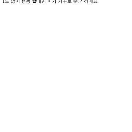
1도 없이 행동 할때면 피가 거꾸로 솟군 하네요