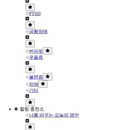
PTSD
공황장애
번아웃
우울증
불면증
치매
기타
🍀 힐링 충전소
나를 바꾸는 오늘의 명언