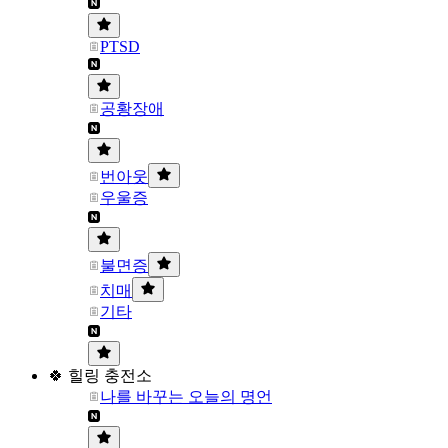
PTSD
공황장애
번아웃
우울증
불면증
치매
기타
🍀 힐링 충전소
나를 바꾸는 오늘의 명언