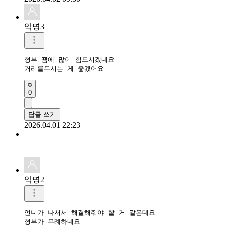
익명3
형부 땜에 많이 힘드시겠네요

거리를두시는 게 좋겠어요
0
답글 쓰기
2026.04.01 22:23
익명2
언니가 나서서 해결해줘야 할 거 같은데요 

형부가 무례하네요