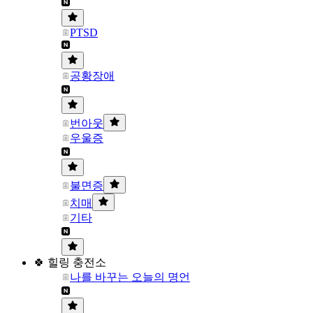
PTSD
공황장애
번아웃
우울증
불면증
치매
기타
🍀 힐링 충전소
나를 바꾸는 오늘의 명언