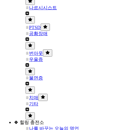
나르시시스트
PTSD
공황장애
번아웃
우울증
불면증
치매
기타
🍀 힐링 충전소
나를 바꾸는 오늘의 명언