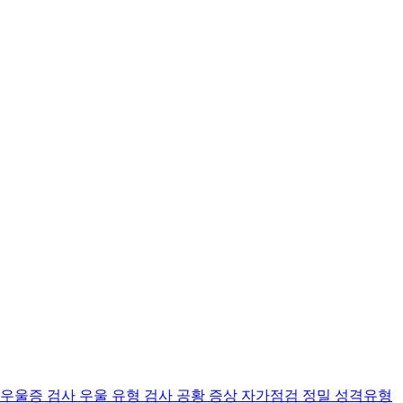
 우울증 검사
우울 유형 검사
공황 증상 자가점검
정밀 성격유형