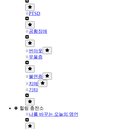
PTSD
공황장애
번아웃
우울증
불면증
치매
기타
🍀 힐링 충전소
나를 바꾸는 오늘의 명언