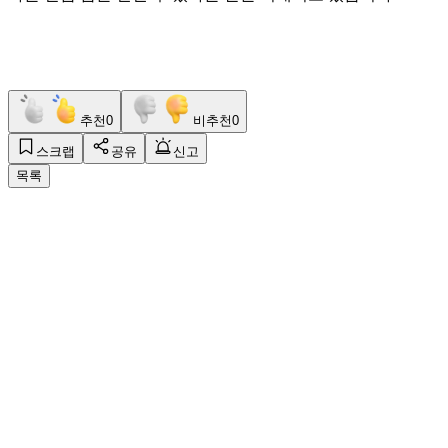
추천
0
비추천
0
스크랩
공유
신고
목록