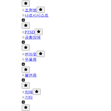
조현병
나르시시스트
PTSD
공황장애
번아웃
우울증
불면증
치매
기타