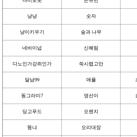
나비로봇
손유빈
냥냥
숫자
냥이키우기
숲과 나무
네바이넙
신혜림
다노인가강쥐인가
쑥시렵고만
달남99
애플
동그라미7
영선이
딩고푸드
오렌지
똥냐
오리대장