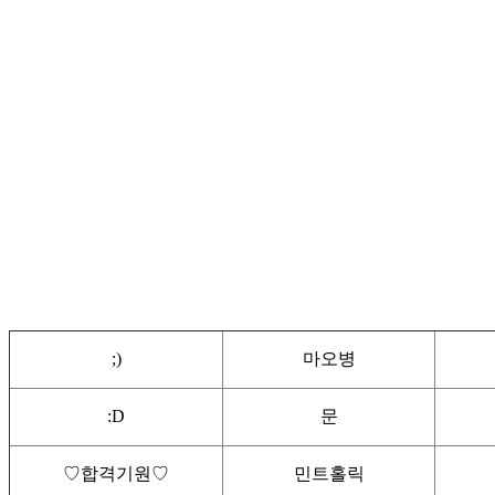
;)
마오병
:D
문
♡합격기원♡
민트홀릭