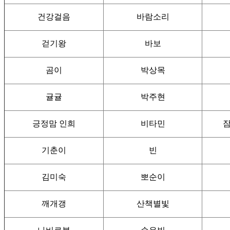
건강걸음
바람소리
걷기왕
바보
곰이
박상목
귤귤
박주현
긍정맘 인희
비타민
기춘이
빈
김미숙
뽀순이
깨개갱
산책별빛