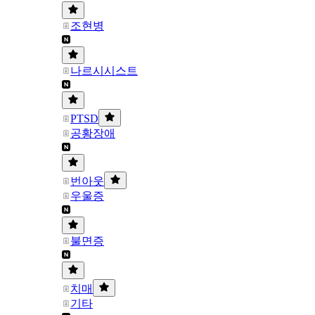
조현병
나르시시스트
PTSD
공황장애
번아웃
우울증
불면증
치매
기타