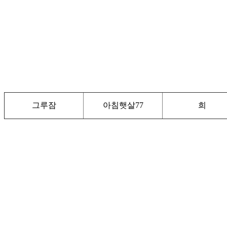
그루잠
아침햇살77
희