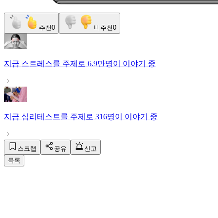
추천
0
비추천
0
지금
스트레스
를 주제로
6.9만명
이 이야기 중
지금
심리테스트
를 주제로
316명
이 이야기 중
스크랩
공유
신고
목록