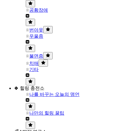
공황장애
번아웃
우울증
불면증
치매
기타
🍀 힐링 충전소
나를 바꾸는 오늘의 명언
나만의 힐링 꿀팁