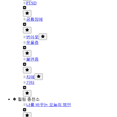
PTSD
공황장애
번아웃
우울증
불면증
치매
기타
🍀 힐링 충전소
나를 바꾸는 오늘의 명언