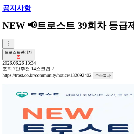
공지사항
NEW 📢트로스트 39회차 등
트로스트관리자
2026.06.26 13:34
조회
7만
추천
14
스크랩
2
https://trost.co.kr/community/notice/132092402
주소복사